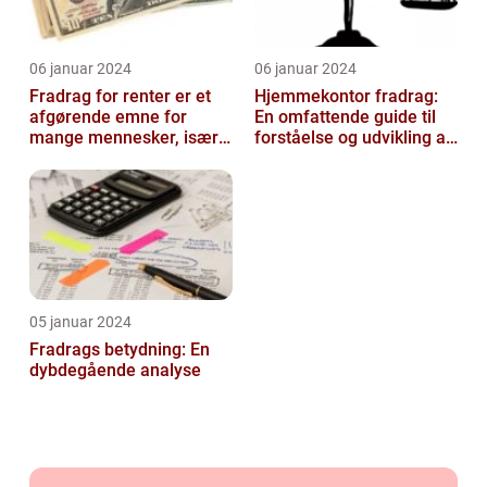
06 januar 2024
06 januar 2024
Fradrag for renter er et
Hjemmekontor fradrag:
afgørende emne for
En omfattende guide til
mange mennesker, især
forståelse og udvikling af
dem der er interesseret i
fradragsmuligheder for
invester...
arbe...
05 januar 2024
Fradrags betydning: En
dybdegående analyse