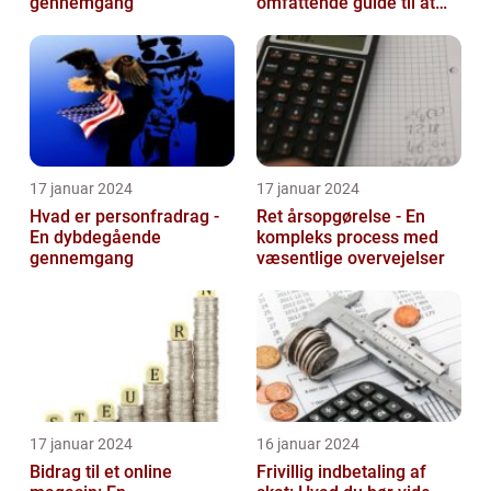
gennemgang
omfattende guide til at
navigere gennem
skattesystemet
17 januar 2024
17 januar 2024
Hvad er personfradrag -
Ret årsopgørelse - En
En dybdegående
kompleks process med
gennemgang
væsentlige overvejelser
17 januar 2024
16 januar 2024
Bidrag til et online
Frivillig indbetaling af