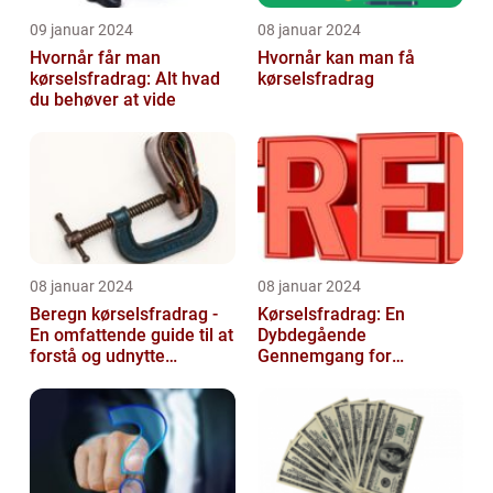
09 januar 2024
08 januar 2024
Hvornår får man
Hvornår kan man få
kørselsfradrag: Alt hvad
kørselsfradrag
du behøver at vide
08 januar 2024
08 januar 2024
Beregn kørselsfradrag -
Kørselsfradrag: En
En omfattende guide til at
Dybdegående
forstå og udnytte
Gennemgang for
fordelene ved
Interesserede og
kørselsfradrag
Investorer