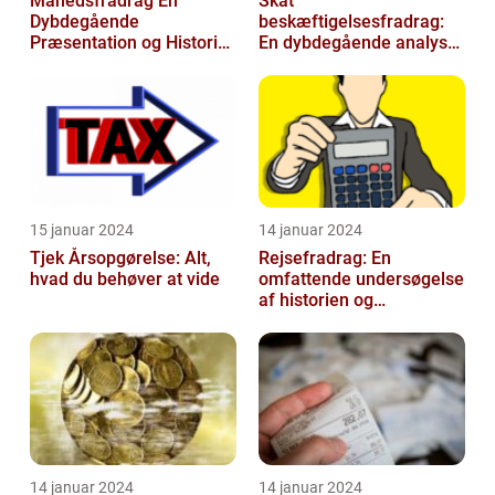
Månedsfradrag En
Skat
Dybdegående
beskæftigelsesfradrag:
Præsentation og Historisk
En dybdegående analyse
Gennemgang
for investorer og
finansfolk
15 januar 2024
14 januar 2024
Tjek Årsopgørelse: Alt,
Rejsefradrag: En
hvad du behøver at vide
omfattende undersøgelse
af historien og
betydningen
14 januar 2024
14 januar 2024