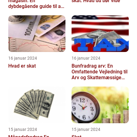
magasin: En
skat: Hvad du bør vide
dybdegående guide til at
forstå og navigere i
denne vigtige praksis...
16 januar 2024
16 januar 2024
Hvad er skat
Bunfradrag arv: En
Omfattende Vejledning til
Arv og Skattemæssige
Fordele i Danmark
15 januar 2024
15 januar 2024