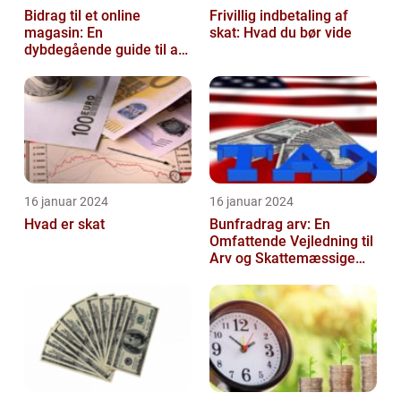
Bidrag til et online
Frivillig indbetaling af
magasin: En
skat: Hvad du bør vide
dybdegående guide til at
forstå og navigere i
denne vigtige praksis...
16 januar 2024
16 januar 2024
Hvad er skat
Bunfradrag arv: En
Omfattende Vejledning til
Arv og Skattemæssige
Fordele i Danmark