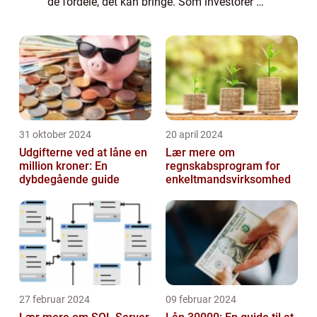
de fordele, det kan bringe. Som investorer og
finansfolk er det afgørende at forstå og
udnytte dette fradrag til fulde. Denne artikel
...
31 oktober 2024
20 april 2024
Udgifterne ved at låne en
Lær mere om
million kroner: En
regnskabsprogram for
dybdegående guide
enkeltmandsvirksomhed
27 februar 2024
09 februar 2024