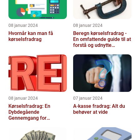
08 januar 2024
08 januar 2024
Hvornår kan man få
Beregn kørselsfradrag -
kørselsfradrag
En omfattende guide til at
forstå og udnytte
fordelene ved
kørselsfradrag
08 januar 2024
07 januar 2024
Kørselsfradrag: En
A-kasse fradrag: Alt du
Dybdegående
behøver at vide
Gennemgang for
Interesserede og
Investorer