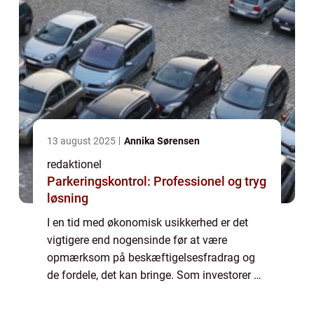
13 august 2025
Annika Sørensen
redaktionel
Parkeringskontrol: Professionel og tryg
løsning
I en tid med økonomisk usikkerhed er det
vigtigere end nogensinde før at være
opmærksom på beskæftigelsesfradrag og
de fordele, det kan bringe. Som investorer og
finansfolk er det afgørende at forstå og
udnytte dette fradrag til fulde. Denne artikel