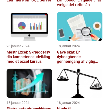
Lær mere om SQL Server
Lån 30000: En guide til at
vælge det rette lån
23 januar 2024
18 januar 2024
Mestr Excel: Skræddersy
Gave skat: En
din kompetenceudvikling
dybdegående
med et excel kursus
gennemgang af vigtig
information og historisk
udvikling
18 januar 2024
18 januar 2024
Ekstra befordringsbidrag:
Hjælp til