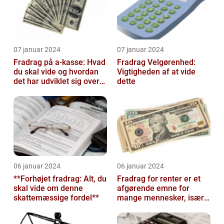
07 januar 2024
07 januar 2024
Fradrag på a-kasse: Hvad
Fradrag Velgørenhed:
du skal vide og hvordan
Vigtigheden af at vide
det har udviklet sig over
dette
tid
06 januar 2024
06 januar 2024
**Forhøjet fradrag: Alt, du
Fradrag for renter er et
skal vide om denne
afgørende emne for
skattemæssige fordel**
mange mennesker, især
dem der er interesseret i
invester...