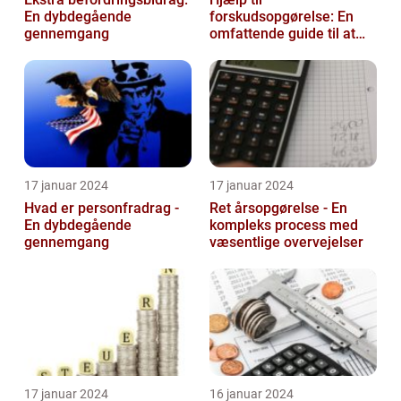
En dybdegående
forskudsopgørelse: En
gennemgang
omfattende guide til at
navigere gennem
skattesystemet
17 januar 2024
17 januar 2024
Hvad er personfradrag -
Ret årsopgørelse - En
En dybdegående
kompleks process med
gennemgang
væsentlige overvejelser
17 januar 2024
16 januar 2024