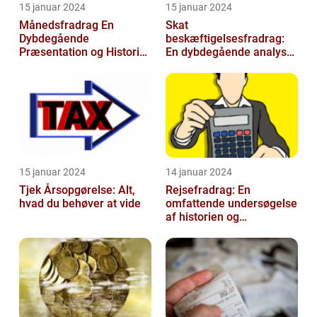
15 januar 2024
15 januar 2024
Månedsfradrag En
Skat
Dybdegående
beskæftigelsesfradrag:
Præsentation og Historisk
En dybdegående analyse
Gennemgang
for investorer og
finansfolk
15 januar 2024
14 januar 2024
Tjek Årsopgørelse: Alt,
Rejsefradrag: En
hvad du behøver at vide
omfattende undersøgelse
af historien og
betydningen