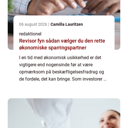
06 august 2026
Camilla Lauritzen
redaktionel
Revisor fyn sådan vælger du den rette
økonomiske sparringspartner
I en tid med økonomisk usikkerhed er det
vigtigere end nogensinde før at være
opmærksom på beskæftigelsesfradrag og
de fordele, det kan bringe. Som investorer og
finansfolk er det afgørende at forstå og
udnytte dette fradrag til fulde. Denne artikel
...