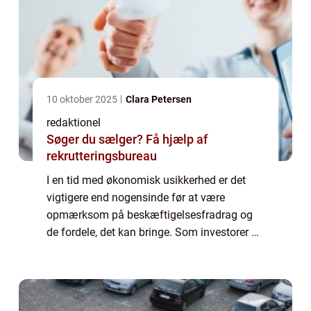
10 oktober 2025
Clara Petersen
redaktionel
Søger du sælger? Få hjælp af
rekrutteringsbureau
I en tid med økonomisk usikkerhed er det
vigtigere end nogensinde før at være
opmærksom på beskæftigelsesfradrag og
de fordele, det kan bringe. Som investorer og
finansfolk er det afgørende at forstå og
udnytte dette fradrag til fulde. Denne artikel
...