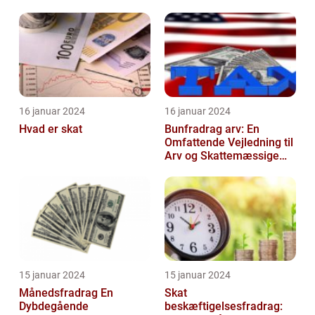
forstå og navigere i
denne vigtige praksis...
16 januar 2024
16 januar 2024
Hvad er skat
Bunfradrag arv: En
Omfattende Vejledning til
Arv og Skattemæssige
Fordele i Danmark
15 januar 2024
15 januar 2024
Månedsfradrag En
Skat
Dybdegående
beskæftigelsesfradrag: