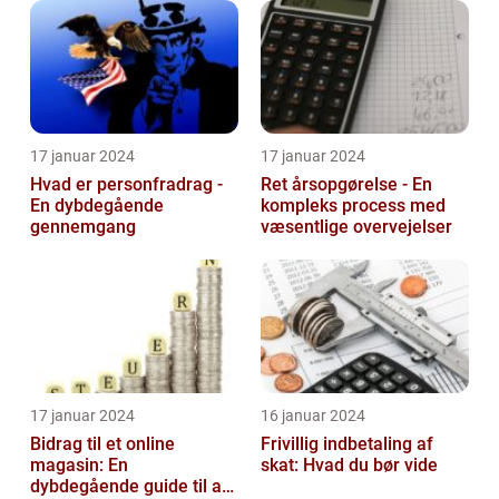
skattesystemet
17 januar 2024
17 januar 2024
Hvad er personfradrag -
Ret årsopgørelse - En
En dybdegående
kompleks process med
gennemgang
væsentlige overvejelser
17 januar 2024
16 januar 2024
Bidrag til et online
Frivillig indbetaling af
magasin: En
skat: Hvad du bør vide
dybdegående guide til at