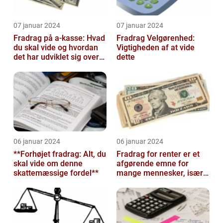
07 januar 2024
07 januar 2024
Fradrag på a-kasse: Hvad
Fradrag Velgørenhed:
du skal vide og hvordan
Vigtigheden af at vide
det har udviklet sig over
dette
tid
06 januar 2024
06 januar 2024
**Forhøjet fradrag: Alt, du
Fradrag for renter er et
skal vide om denne
afgørende emne for
skattemæssige fordel**
mange mennesker, især
dem der er interesseret i
invester...