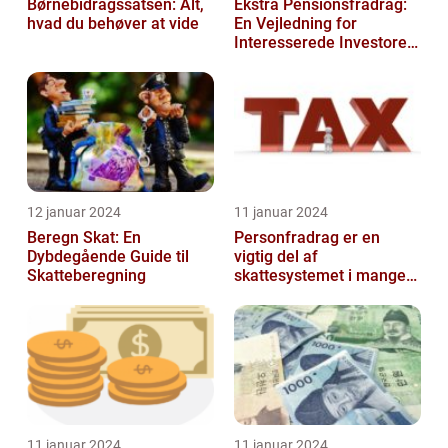
Børnebidragssatsen: Alt,
Ekstra Pensionsfradrag:
hvad du behøver at vide
En Vejledning for
Interesserede Investorer
og Finansfolk
12 januar 2024
11 januar 2024
Beregn Skat: En
Personfradrag er en
Dybdegående Guide til
vigtig del af
Skatteberegning
skattesystemet i mange
lande, herunder Danmark
11 januar 2024
11 januar 2024