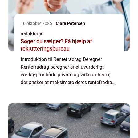
10 oktober 2025
Clara Petersen
redaktionel
Søger du sælger? Få hjælp af
rekrutteringsbureau
Introduktion til Rentefradrag Beregner
Rentefradrag beregner er et uvurderligt
værktøj for både private og virksomheder,
der ønsker at maksimere deres rentefradrag
og optimere deres økonomiske situation.
Dette online værktøj giver brugerne
mulighed f...