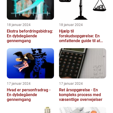
18 januar 2024
18 januar 2024
Ekstra befordringsbidrag:
Hjælp til
En dybdegående
forskudsopgørelse: En
gennemgang
omfattende guide til at
navigere gennem
skattesystemet
17 januar 2024
17 januar 2024
Hvad er personfradrag -
Ret årsopgørelse - En
En dybdegående
kompleks process med
gennemgang
væsentlige overvejelser