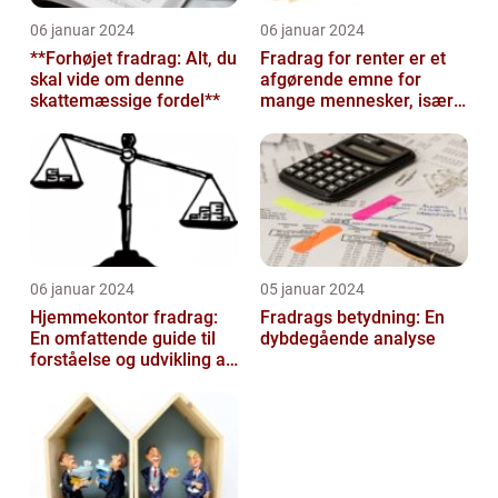
06 januar 2024
06 januar 2024
**Forhøjet fradrag: Alt, du
Fradrag for renter er et
skal vide om denne
afgørende emne for
skattemæssige fordel**
mange mennesker, især
dem der er interesseret i
invester...
06 januar 2024
05 januar 2024
Hjemmekontor fradrag:
Fradrags betydning: En
En omfattende guide til
dybdegående analyse
forståelse og udvikling af
fradragsmuligheder for
arbe...