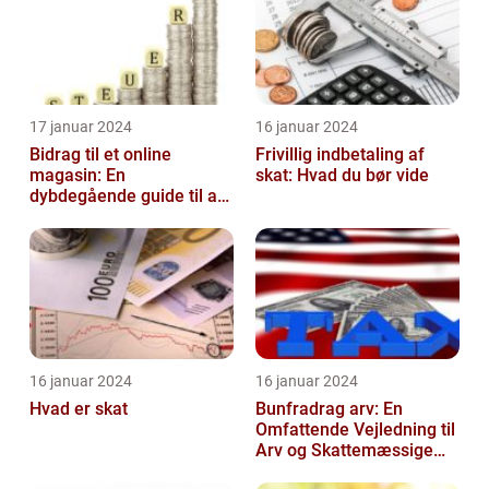
17 januar 2024
16 januar 2024
Bidrag til et online
Frivillig indbetaling af
magasin: En
skat: Hvad du bør vide
dybdegående guide til at
forstå og navigere i
denne vigtige praksis...
16 januar 2024
16 januar 2024
Hvad er skat
Bunfradrag arv: En
Omfattende Vejledning til
Arv og Skattemæssige
Fordele i Danmark