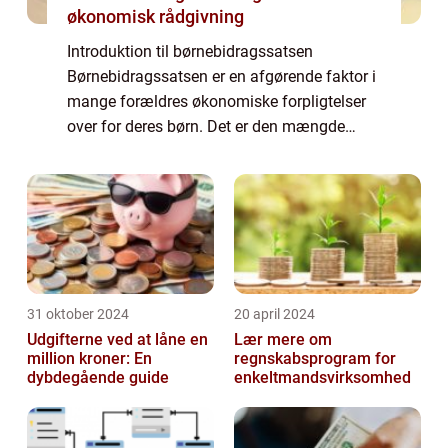
økonomisk rådgivning
Introduktion til børnebidragssatsen
Børnebidragssatsen er en afgørende faktor i
mange forældres økonomiske forpligtelser
over for deres børn. Det er den mængde
penge, som den ene forælder skal betale til
den anden forælder til støtte af barnet, når
f...
31 oktober 2024
20 april 2024
Udgifterne ved at låne en
Lær mere om
million kroner: En
regnskabsprogram for
dybdegående guide
enkeltmandsvirksomhed