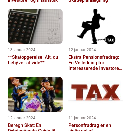
investorer og finansfolk
Skatteplanlægning
13 januar 2024
12 januar 2024
**Skatopgørelse: Alt, du
Ekstra Pensionsfradrag:
behøver at vide**
En Vejledning for
Interesserede Investorer
og Finansfolk
12 januar 2024
11 januar 2024
Beregn Skat: En
Personfradrag er en
Dybdegående Guide til
vigtig del af