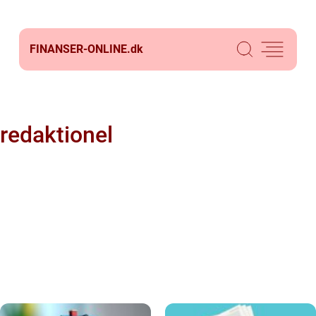
FINANSER-ONLINE.
dk
redaktionel