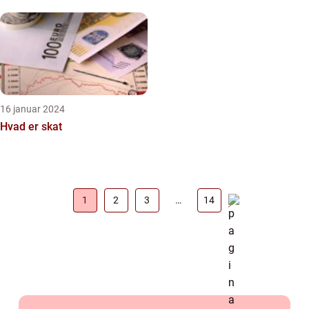
vigtige praksis...
16 januar 2024
Hvad er skat
1
2
3
…
14