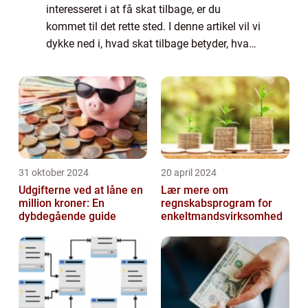
interesseret i at få skat tilbage, er du
kommet til det rette sted. I denne artikel vil vi
dykke ned i, hvad skat tilbage betyder, hvad
der er vigtigt at vide om dette emne, og
hvordan det har udviklet sig o...
31 oktober 2024
20 april 2024
Udgifterne ved at låne en
Lær mere om
million kroner: En
regnskabsprogram for
dybdegående guide
enkeltmandsvirksomhed