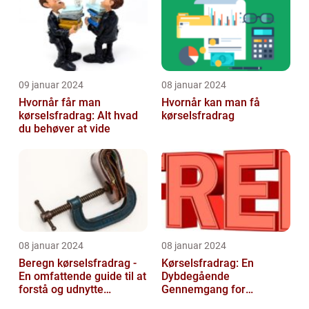
09 januar 2024
08 januar 2024
Hvornår får man
Hvornår kan man få
kørselsfradrag: Alt hvad
kørselsfradrag
du behøver at vide
08 januar 2024
08 januar 2024
Beregn kørselsfradrag -
Kørselsfradrag: En
En omfattende guide til at
Dybdegående
forstå og udnytte
Gennemgang for
fordelene ved
Interesserede og