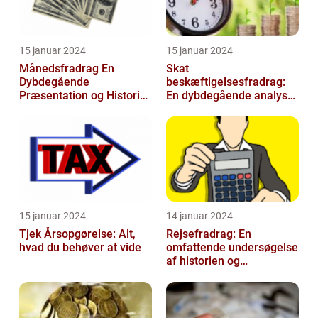
15 januar 2024
15 januar 2024
Månedsfradrag En
Skat
Dybdegående
beskæftigelsesfradrag:
Præsentation og Historisk
En dybdegående analyse
Gennemgang
for investorer og
finansfolk
15 januar 2024
14 januar 2024
Tjek Årsopgørelse: Alt,
Rejsefradrag: En
hvad du behøver at vide
omfattende undersøgelse
af historien og
betydningen