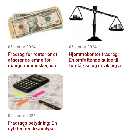
06 januar 2024
06 januar 2024
Fradrag for renter er et
Hjemmekontor fradrag:
afgørende emne for
En omfattende guide til
mange mennesker, især
forståelse og udvikling af
dem der er interesseret i
fradragsmuligheder for
invester...
arbe...
05 januar 2024
Fradrags betydning: En
dybdegående analyse