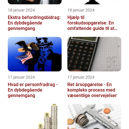
18 januar 2024
18 januar 2024
Ekstra befordringsbidrag:
Hjælp til
En dybdegående
forskudsopgørelse: En
gennemgang
omfattende guide til at
navigere gennem
skattesystemet
17 januar 2024
17 januar 2024
Hvad er personfradrag -
Ret årsopgørelse - En
En dybdegående
kompleks process med
gennemgang
væsentlige overvejelser