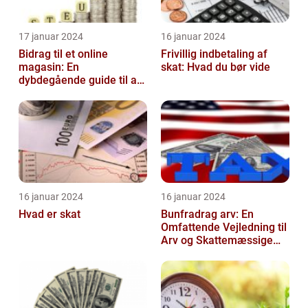
17 januar 2024
16 januar 2024
Bidrag til et online
Frivillig indbetaling af
magasin: En
skat: Hvad du bør vide
dybdegående guide til at
forstå og navigere i
denne vigtige praksis...
16 januar 2024
16 januar 2024
Hvad er skat
Bunfradrag arv: En
Omfattende Vejledning til
Arv og Skattemæssige
Fordele i Danmark