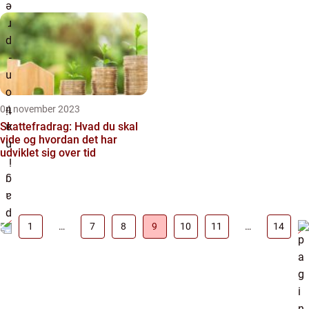
04 november 2023
Skattefradrag: Hvad du skal
vide og hvordan det har
udviklet sig over tid
1
…
7
8
9
10
11
…
14