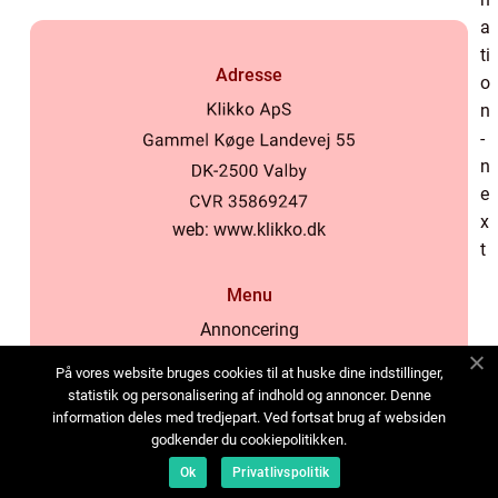
Adresse
web:
www.klikko.dk
Menu
Annoncering
Om os
På vores website bruges cookies til at huske dine indstillinger,
Cookies
statistik og personalisering af indhold og annoncer. Denne
information deles med tredjepart. Ved fortsat brug af websiden
Kontakt os
godkender du cookiepolitikken.
Sitemap
Ok
Privatlivspolitik